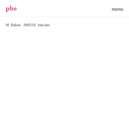
p
b
e
M. Dubois
29/05/19
bien-être