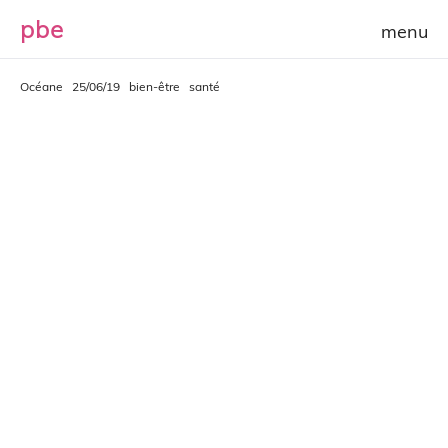
p
b
e
Océane
25/06/19
bien-être
santé