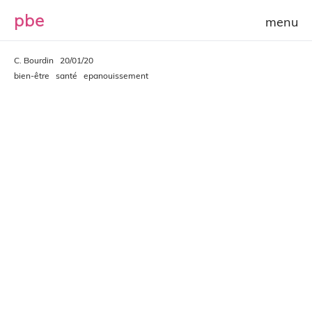
p
b
e
C. Bourdin
20/01/20
bien-être
santé
epanouissement