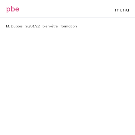
p
b
e
M. Dubois
20/01/22
bien-être
formation