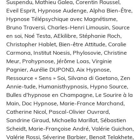
Suspendu
,
Mathieu Galea
,
Corentin Roussel
,
Eveil Esprit
,
Hypnose Audenge
,
Alpha Bien-Être
,
Hypnose Télépsychique avec Magnétisme
,
Bruno Traversi
,
Charles-Henri Limousin
,
Source
en soi
,
Noé Testa
,
AEkilibre
,
Stéphanie Roch
,
Christopher Hablet
,
Bien-être Attitude
,
Coralie
Carmona
,
Institut Noesis
,
Phylosovie
,
Christine
Meur
,
Prohypnose
,
Jérôme Loas
,
Virginie
Pagnier
,
Aurélie DUPOND
,
Aix Hypnose
,
Ressource « Sens » Soi
,
Silvana di Gaetano
,
Zen
Annie-tude
,
Humanisthypnosis
,
Hypno Source
,
Bulles d’hypnose en Champagne
,
Le Sourire à la
Main
,
Doc Hypnose
,
Marie-France Marchand
,
Catherine Nicol
,
Pascal-Olivier Ouvrard
,
Sandrine Giraud
,
Michaella Marillat
,
Sébastien
Scheidt
,
Marie-Françoise André
,
Valérie Guichon
,
Valérie Rossi
,
Séverine Barbier
,
Benoit Telakhete
,