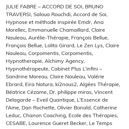
JULIE FABRE – ACCORD DE SOI
,
BRUNO
TRAVERSI
,
Saloua Rouchdi
,
Accord de Soi
,
Hypnose et méthode inspirée Emdr
,
Ana
Morellec
,
Emmanuelle Chamaillard
,
Claire
Nauleau
,
Aurélie-Thérapie
,
François Bellue
,
François Bellue
,
Lolita Girard
,
Le Zen Lys
,
Claire
Nauleau
,
Corpomentis
,
Corpomentis
,
Hypnotherapie
,
Alchimy Agency
,
Hypnothérapeute
,
Cabinet Plus L’infini –
Sandrine Moreau
,
Claire Nauleau
,
Valérie
Ebrard
,
Eira Natura
,
ki2nous2
,
Algées Thérapie
,
Béatrice Cézame
,
Dr. philippe miras
,
Vincent
Delagarde – Eveil Quantique
,
L’Essence de
l’Ame
,
Dan Rochette
,
Olivier Bonald
,
Catherine
Leduc
,
Chanon Coaching
,
Ecole des Thérapies
,
CESABE
,
Laurence Gueret Becker
,
Le Temps