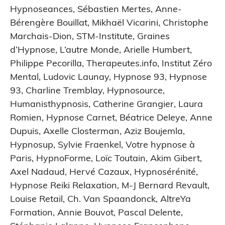
Hypnoseances
,
Sébastien Mertes
,
Anne-
Bérengère Bouillat
,
Mikhaël Vicarini
,
Christophe
Marchais-Dion
,
STM-Institute
,
Graines
d’Hypnose
,
L’autre Monde
,
Arielle Humbert
,
Philippe Pecorilla
,
Therapeutes.info
,
Institut Zéro
Mental
,
Ludovic Launay
,
Hypnose 93
,
Hypnose
93
,
Charline Tremblay
,
Hypnosource
,
Humanisthypnosis
,
Catherine Grangier
,
Laura
Romien
,
Hypnose Carnet
,
Béatrice Deleye
,
Anne
Dupuis
,
Axelle Closterman
,
Aziz Boujemla
,
Hypnosup
,
Sylvie Fraenkel
,
Votre hypnose à
Paris
,
HypnoForme
,
Loïc Toutain
,
Akim Gibert
,
Axel Nadaud
,
Hervé Cazaux
,
Hypnosérénité
,
Hypnose Reiki Relaxation
,
M-J Bernard Revault
,
Louise Retail
,
Ch. Van Spaandonck
,
AltreYa
Formation
,
Annie Bouvot
,
Pascal Delente
,