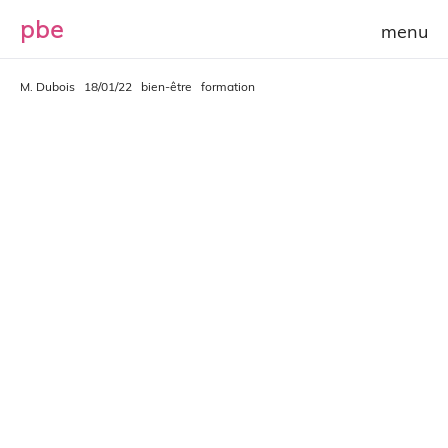
p
b
e
M. Dubois
18/01/22
bien-être
formation