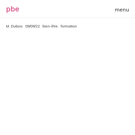
p
b
e
M. Dubois
09/09/22
bien-être
formation