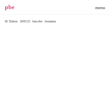
p
b
e
M. Dubois
20/01/22
bien-être
formation