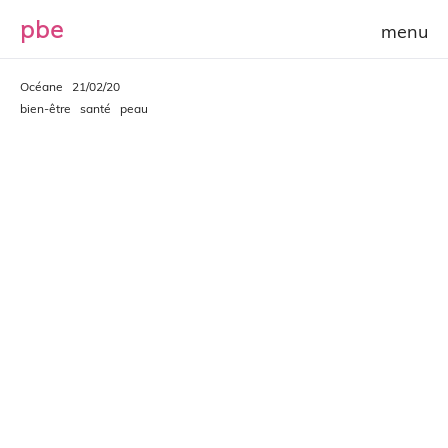
p
b
e
Océane
21/02/20
bien-être
santé
peau