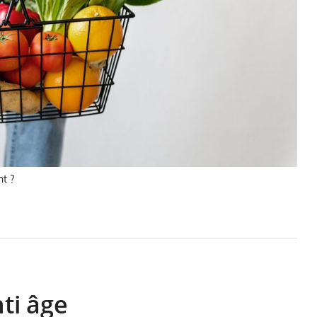
nt ?
nti âge