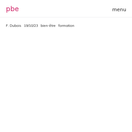
p
b
e
F. Dubois
19/10/23
bien-être
formation