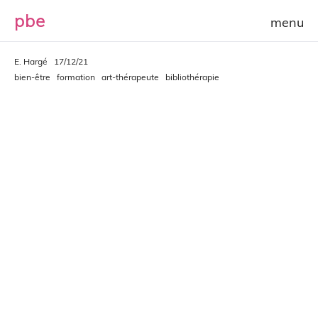
p
b
e
E. Hargé
17/12/21
bien-être
formation
art-thérapeute
bibliothérapie