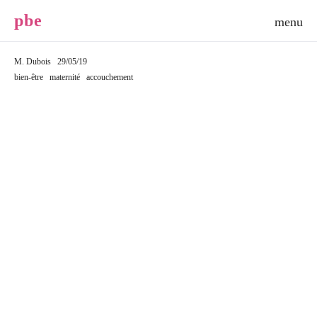
p
b
e
M. Dubois
29/05/19
bien-être
maternité
accouchement