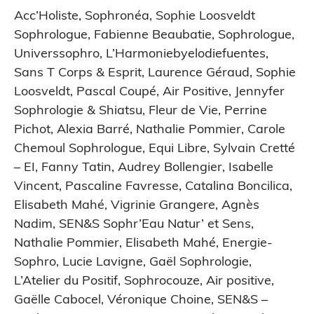
Acc’Holiste
,
Sophronéa
,
Sophie Loosveldt
Sophrologue
,
Fabienne Beaubatie
,
Sophrologue
,
Universsophro
,
L’Harmoniebyelodiefuentes
,
Sans T Corps & Esprit
,
Laurence Géraud
,
Sophie
Loosveldt
,
Pascal Coupé
,
Air Positive
,
Jennyfer
Sophrologie & Shiatsu
,
Fleur de Vie
,
Perrine
Pichot
,
Alexia Barré
,
Nathalie Pommier
,
Carole
Chemoul Sophrologue
,
Equi Libre
,
Sylvain Cretté
– EI
,
Fanny Tatin
,
Audrey Bollengier
,
Isabelle
Vincent
,
Pascaline Favresse
,
Catalina Boncilica
,
Elisabeth Mahé
,
Vigrinie Grangere
,
Agnès
Nadim
,
SEN&S Sophr’Eau Natur’ et Sens
,
Nathalie Pommier
,
Elisabeth Mahé
,
Energie-
Sophro
,
Lucie Lavigne
,
Gaël Sophrologie
,
L’Atelier du Positif
,
Sophrocouze
,
Air positive
,
Gaëlle Cabocel
,
Véronique Choine
,
SEN&S –