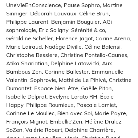
UneVieEnConscience
,
Pause Sophro
,
Martine
Sinniger
,
Déborah Lauvaux
,
Céline Brun
,
Philippe Laurent
,
Benjamin Bouguier
,
AGi
sophrologie
,
Eric Soligny
,
Sérénité & co
,
Géraldine Scheller
,
Florence Jagot
,
Carine Arena
,
Marie Lairaud
,
Nadège Diville
,
Céline Balensi
,
Christophe Bessiere
,
Christine Pontello-Caunes
,
Atika Shariatian
,
Delphine Latowicki
,
Aux
Bambous Zen
,
Corinne Ballester
,
Emmanuelle
Valentin
,
Sophrovie
,
Mathilde Le Pihivé
,
Christine
Dumontet
,
Espace bien-être
,
Gaëlle Piton
,
Isabelle Delprat
,
Evelyne Lorato RH
,
École
Happy
,
Philippe Roumieux
,
Pascale Lamiet
,
Corinne Le Moullec
,
Bien avec Soi
,
Marie Payre
,
François Mignot
,
Embellie’Zen
,
Hélène Dralez
,
SoZen
,
Valérie Robert
,
Delphine Charrière
,