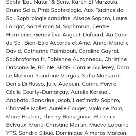
Sophr’Eau Natur’ & Sens
,
Karen El Marzouki
,
Bruno Sella
,
Pmb Sophrologie
,
Aux Racines de
Soi
,
Sophrologie sandrine
,
Alsace Sophro
,
Laure
Langot
,
Sacré mon M
,
Sophrorun
,
Centre
Harmonie
,
Geneviève Auguet-Dufourd
,
Au Cœur
de Soi
,
Bien-Etre Accords et Ame
,
Anne-Marielle
David
,
Catherine Raimbault
,
Caroline Gayral
,
Sophroforma.fr
,
Fabienne Auzanneau
,
Christine
Dassonville
,
RE-Né-SENS
,
Coralie Guillerey
,
Dora
Le Morvan
,
Sandrine Vargas
,
Safia Maestrati
,
Denis Di Russo
,
Julie Audouin
,
Carine Poivre
,
Cécile Courty-Dumarçay
,
Aurelie Kersual
,
Anahata
,
Sandrine Jacob
,
Laet’motiv Sophro
,
Christelle Mallet
,
Aurélie Pouget
,
Violaine Pala
,
Marie Rocher
,
Thierry Bonsignour
,
Florence
Belvaux
,
Marie-Christine Martin
,
Maeva Labarre
,
YTS
,
Sandra Sibué
,
Dominique Almeras Marcon
,