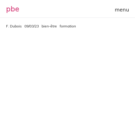
p
b
e
F. Dubois
09/03/23
bien-être
formation