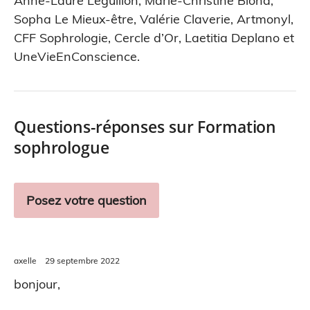
Anne-Laure Leguillon
,
Marie-Christine Blond
,
Sopha Le Mieux-être
,
Valérie Claverie
,
Artmonyl
,
CFF Sophrologie
,
Cercle d’Or
,
Laetitia Deplano
et
UneVieEnConscience
.
Questions-réponses sur Formation
sophrologue
Posez votre question
axelle
29 septembre 2022
bonjour,