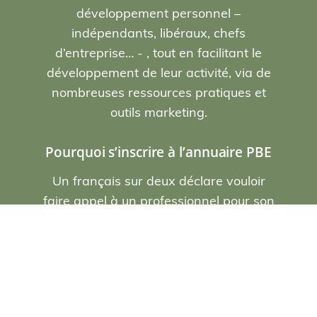
développement personnel –
indépendants, libéraux, chefs
d’entreprise… - , tout en facilitant le
développement de leur activité, via de
nombreuses ressources pratiques et
outils marketing.
Pourquoi s’inscrire à l’annuaire PBE
Un français sur deux déclare vouloir
faire appel à un professionnel pour son
bien-être personnel. Ne perdez plus de
temps et
optez pour une visibilité
renforcée sur internet et les moteurs de
recherche
.