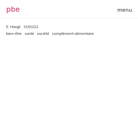
p
b
e
E. Hargé
31/01/22
bien-être
santé
société
complément alimentaire