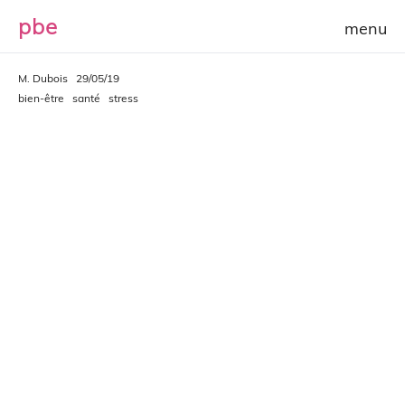
p
b
e
M. Dubois
29/05/19
bien-être
santé
stress