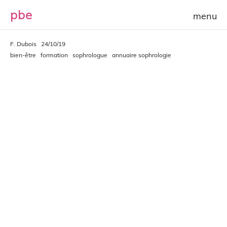
p
b
e
F. Dubois
24/10/19
bien-être
formation
sophrologue
annuaire sophrologie