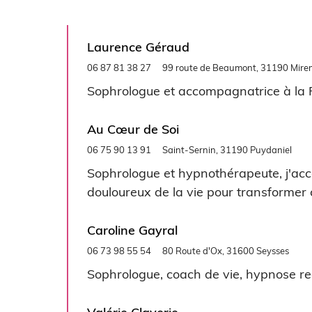
Laurence Géraud
06 87 81 38 27
99 route de Beaumont, 31190 Mire
Sophrologue et accompagnatrice à la P
Au Cœur de Soi
06 75 90 13 91
Saint-Sernin, 31190 Puydaniel
Sophrologue et hypnothérapeute, j'a
douloureux de la vie pour transformer 
Caroline Gayral
06 73 98 55 54
80 Route d'Ox, 31600 Seysses
Sophrologue, coach de vie, hypnose reg