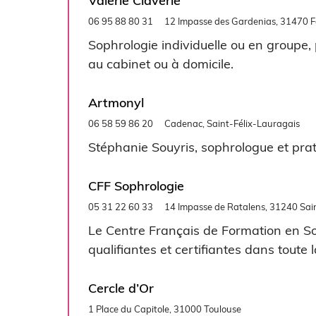
Valérie Claverie
06 95 88 80 31
12 Impasse des Gardenias, 31470 
Sophrologie individuelle ou en groupe,
au cabinet ou à domicile.
Artmonyl
06 58 59 86 20
Cadenac, Saint-Félix-Lauragais
Stéphanie Souyris, sophrologue et prati
CFF Sophrologie
05 31 22 60 33
14 Impasse de Ratalens, 31240 Sai
Le Centre Français de Formation en S
qualifiantes et certifiantes dans toute 
Cercle d’Or
1 Place du Capitole, 31000 Toulouse