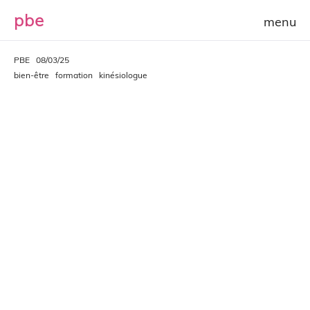
p
b
e
PBE
08/03/25
bien-être
formation
kinésiologue