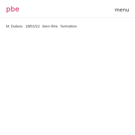
p
b
e
M. Dubois
18/01/22
bien-être
formation