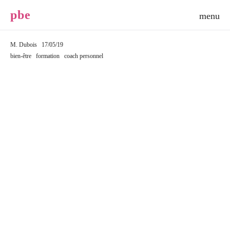
p
b
e
M. Dubois
17/05/19
bien-être
formation
coach personnel