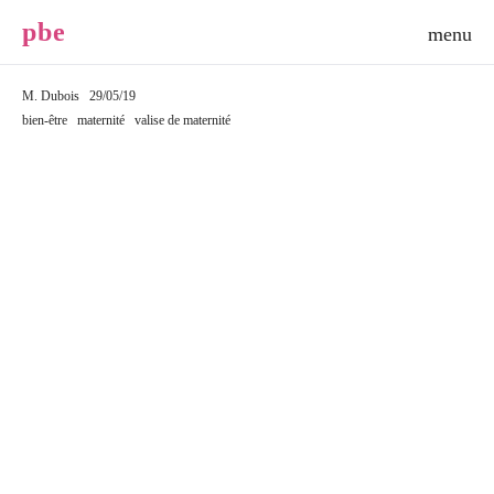
p
b
e
M. Dubois
29/05/19
bien-être
maternité
valise de maternité