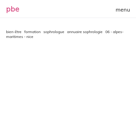
p
b
e
bien-être
formation
sophrologue
annuaire sophrologie
06 - alpes-
maritimes - nice