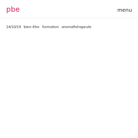
p
b
e
24/10/19
bien-être
formation
aromathérapeute