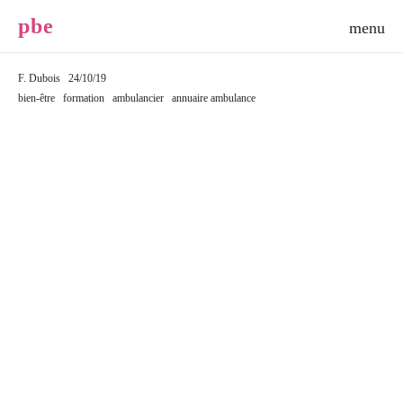
p
b
e
F. Dubois
24/10/19
bien-être
formation
ambulancier
annuaire ambulance