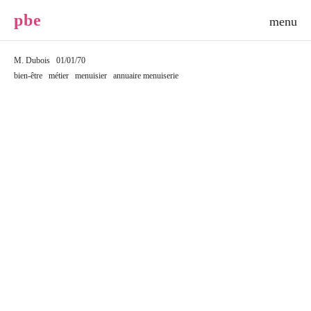
p
b
e
M. Dubois
01/01/70
bien-être
métier
menuisier
annuaire menuiserie