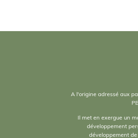
A l'origine adressé aux pa
PB
Il met en exergue un ma
développement person
développement de l