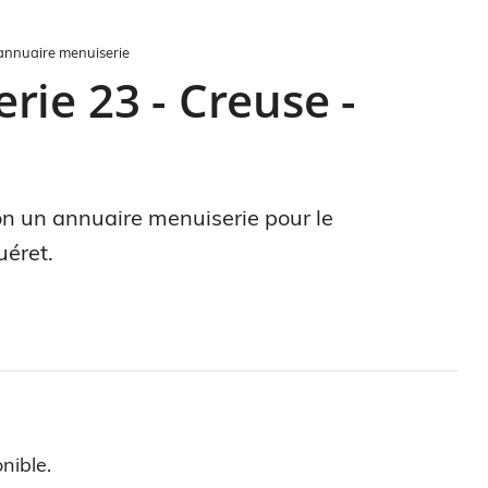
annuaire menuiserie
ie 23 - Creuse -
ion un annuaire menuiserie pour le
uéret.
nible.