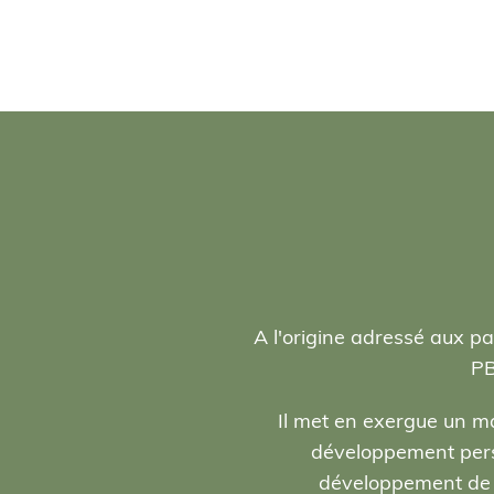
A l'origine adressé aux pa
PB
Il met en exergue un ma
développement person
développement de l