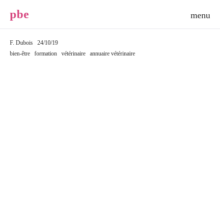
p
b
e
F. Dubois
24/10/19
bien-être
formation
vétérinaire
annuaire vétérinaire