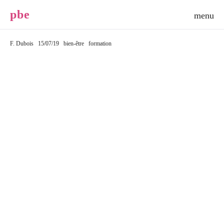
p
b
e
F. Dubois
15/07/19
bien-être
formation