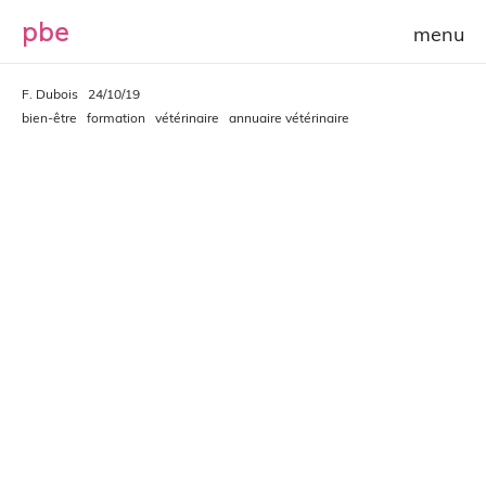
p
b
e
F. Dubois
24/10/19
bien-être
formation
vétérinaire
annuaire vétérinaire