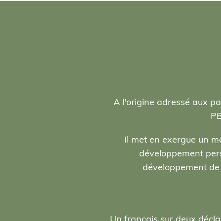
A l'origine adressé aux pa
PB
Il met en exergue un ma
développement person
développement de l
Un français sur deux décla