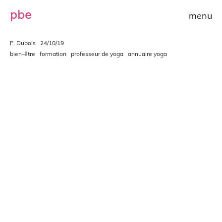
p
b
e
F. Dubois
24/10/19
bien-être
formation
professeur de yoga
annuaire yoga