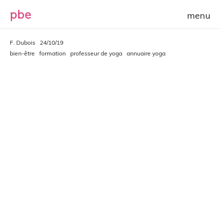
p
b
e
F. Dubois
24/10/19
bien-être
formation
professeur de yoga
annuaire yoga