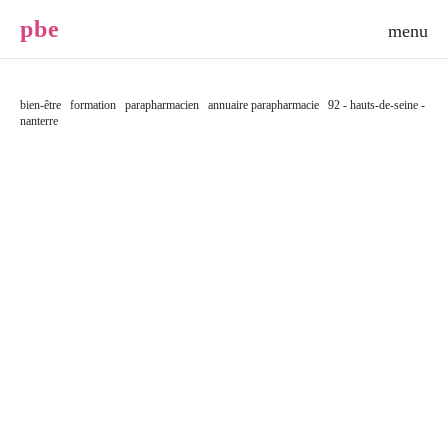
p
b
e
bien-être
formation
parapharmacien
annuaire parapharmacie
92 - hauts-de-seine -
nanterre