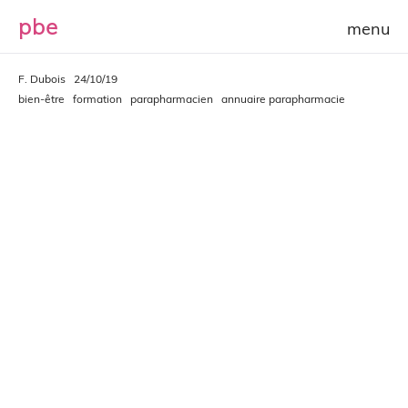
p
b
e
F. Dubois
24/10/19
bien-être
formation
parapharmacien
annuaire parapharmacie