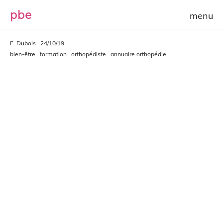
p
b
e
F. Dubois
24/10/19
bien-être
formation
orthopédiste
annuaire orthopédie