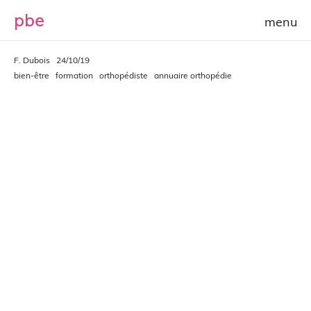
p
b
e
F. Dubois
24/10/19
bien-être
formation
orthopédiste
annuaire orthopédie