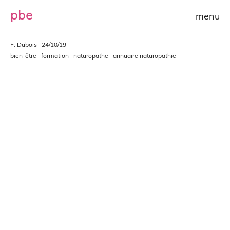
p
b
e
F. Dubois
24/10/19
bien-être
formation
naturopathe
annuaire naturopathie