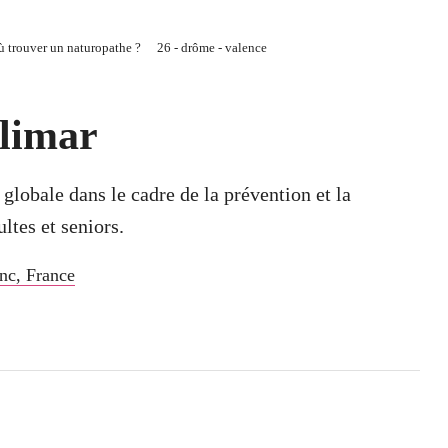
ù trouver un naturopathe ?
26 - drôme - valence
limar
obale dans le cadre de la prévention et la
ultes et seniors.
nc
,
France