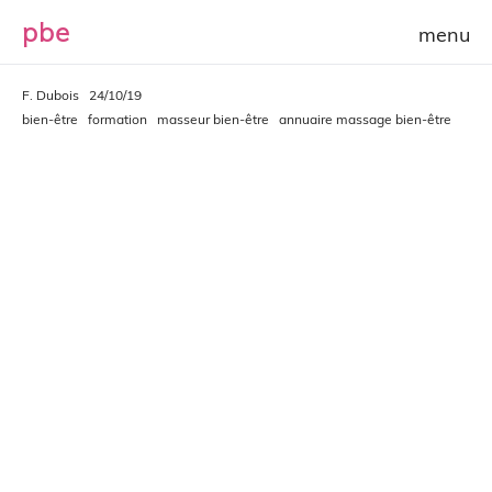
p
b
e
F. Dubois
24/10/19
bien-être
formation
masseur bien-être
annuaire massage bien-être