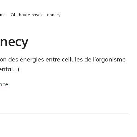
sme
74 - haute-savoie - annecy
necy
tion des énergies entre cellules de l’organisme
tal...).
nce