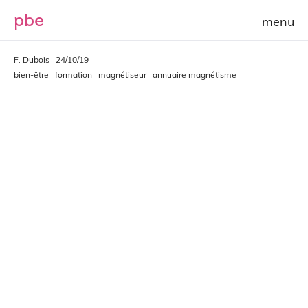
p
b
e
F. Dubois
24/10/19
bien-être
formation
magnétiseur
annuaire magnétisme