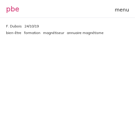
p
b
e
F. Dubois
24/10/19
bien-être
formation
magnétiseur
annuaire magnétisme