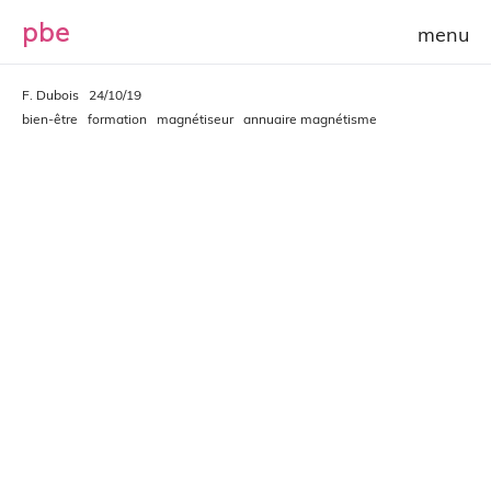
p
b
e
F. Dubois
24/10/19
bien-être
formation
magnétiseur
annuaire magnétisme