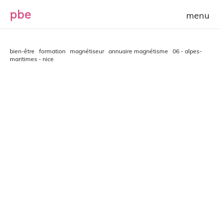
p
b
e
bien-être
formation
magnétiseur
annuaire magnétisme
06 - alpes-
maritimes - nice