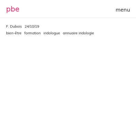
p
b
e
F. Dubois
24/10/19
bien-être
formation
iridologue
annuaire iridologie