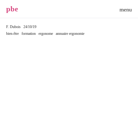
p
b
e
F. Dubois
24/10/19
bien-être
formation
ergonome
annuaire ergonomie