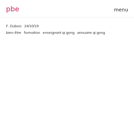
p
b
e
F. Dubois
24/10/19
bien-être
formation
enseignant qi gong
annuaire qi gong