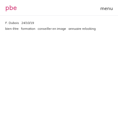
p
b
e
F. Dubois
24/10/19
bien-être
formation
conseiller en image
annuaire relooking