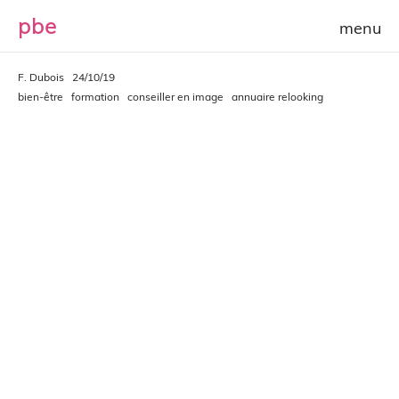
p
b
e
F. Dubois
24/10/19
bien-être
formation
conseiller en image
annuaire relooking